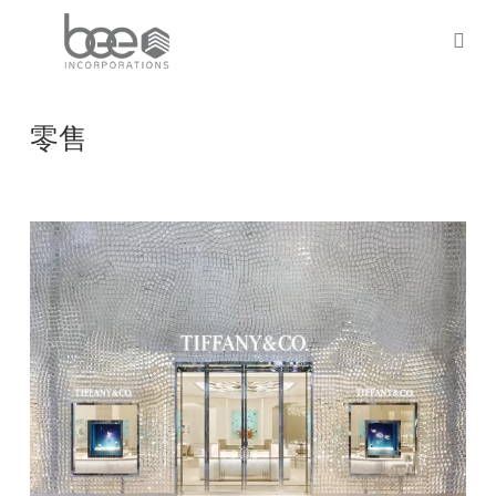
Skip
to
sea
main
content
零售